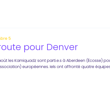
bre 5
route pour Denver
oût les Kamiquadz sont parti.e.s à Aberdeen (Écosse) pour
ssociation) européennes. Iels ont affronté quatre équipes 
]