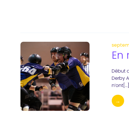
septem
En 
Début a
Derby A
n’ont[…
→