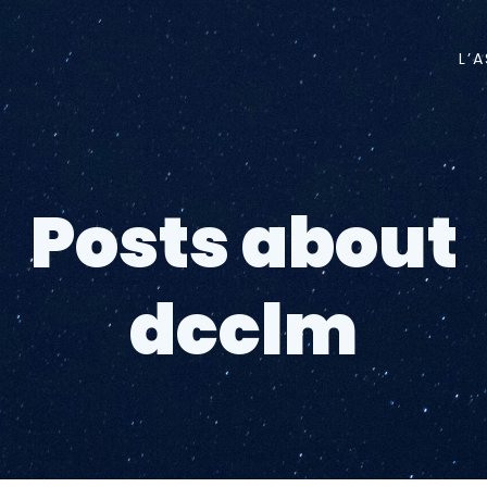
L’
Posts about
dcclm